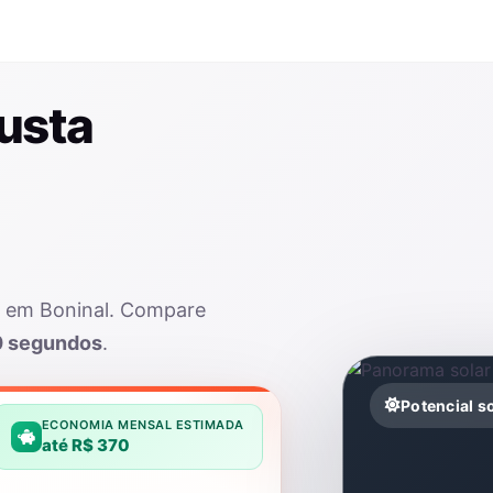
usta
r em Boninal. Compare
0 segundos
.
Potencial s
ECONOMIA MENSAL ESTIMADA
até R$ 370