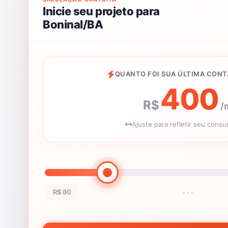
Inicie seu projeto para
Boninal/BA
QUANTO FOI SUA ÚLTIMA CONT
400
R$
/
Ajuste para refletir seu cons
R$ 80
•••