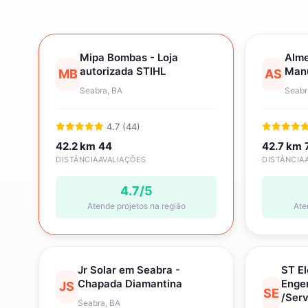
Mipa Bombas - Loja
Alme
autorizada STIHL
Manu
MB
AS
Seabra, BA
Seabr
4.7 (44)
42.2 km
44
42.7 km
DISTÂNCIA
AVALIAÇÕES
DISTÂNCIA
4.7/5
Atende projetos na região
Ate
Jr Solar em Seabra -
ST El
Chapada Diamantina
Engen
JS
SE
/Serv
Seabra, BA