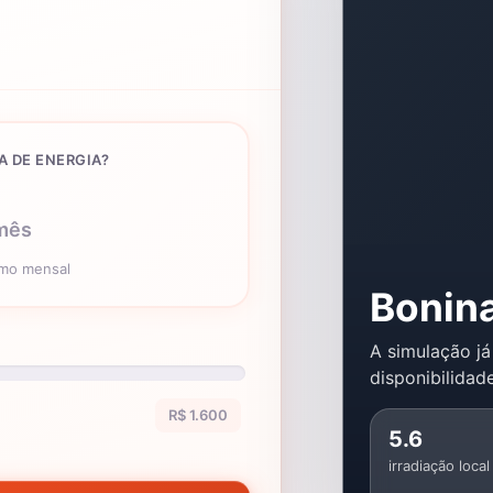
A DE ENERGIA?
mês
umo mensal
Bonin
A simulação já
disponibilidade
R$ 1.600
5.6
irradiação local