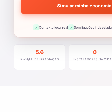
Simular minha economia 
Contexto local real
Sem ligações indesejada
5.6
0
KWH/M² DE IRRADIAÇÃO
INSTALADORES NA CID