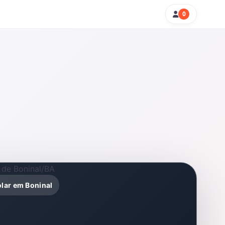
0
olar em Boninal