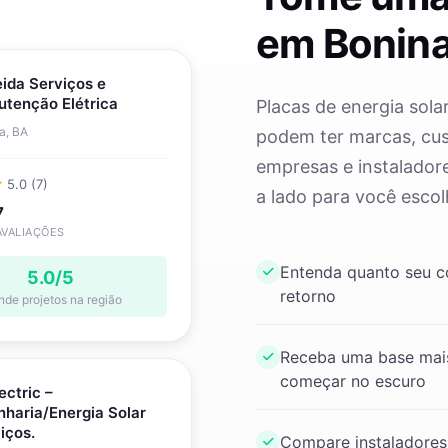
em Bonina
ida Serviços e
tenção Elétrica
Placas de energia sola
a, BA
podem ter marcas, cust
empresas e instaladore
5.0 (7)
a lado para você escol
7
AVALIAÇÕES
Entenda quanto seu 
5.0/5
retorno
nde projetos na região
Receba uma base mais
começar no escuro
ectric –
haria/Energia Solar
iços.
Compare instaladores