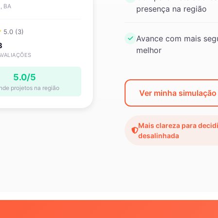
, BA
presença na região
5.0 (3)
Avance com mais segu
3
melhor
AVALIAÇÕES
5.0/5
nde projetos na região
Ver minha simulação
Mais clareza para decid
desalinhada