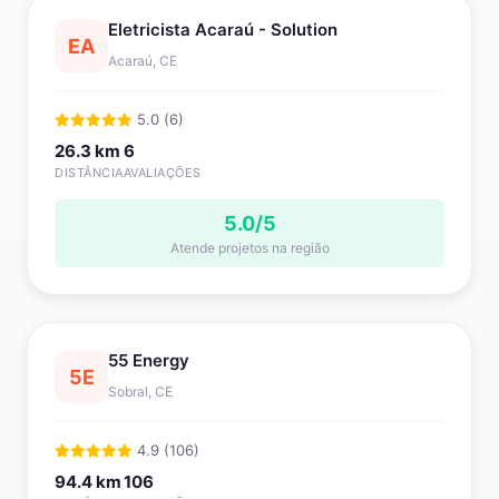
Eletricista Acaraú - Solution
EA
Acaraú, CE
5.0 (6)
26.3 km
6
DISTÂNCIA
AVALIAÇÕES
5.0/5
Atende projetos na região
55 Energy
5E
Sobral, CE
4.9 (106)
94.4 km
106