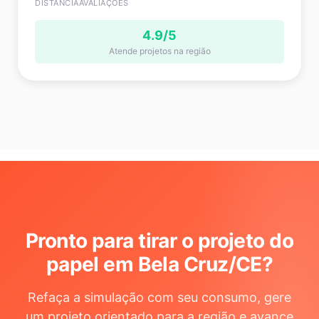
DISTÂNCIA
AVALIAÇÕES
4.9/5
Atende projetos na região
Pronto para tirar o projeto do
papel em Bela Cruz/CE
?
Refaça a simulação com seu consumo, gere
um projeto orientado para a região e avance