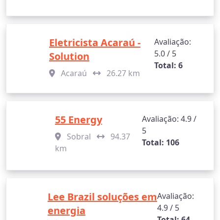
Eletricista Acaraú -
Avaliação:
5.0 / 5
Solution
Total: 6
Acaraú
26.27 km
55 Energy
Avaliação: 4.9 /
5
Sobral
94.37
Total: 106
km
Lee Brazil soluções em
Avaliação:
4.9 / 5
energia
Total: 64