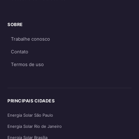
econômico e eficiente. O sistema off-grid só é
recomendado quando não há acesso à rede
elétrica ou quando há necessidade crítica de
SOBRE
energia durante apagões. Aprofunde nos
Trabalhe conosco
guias
on-grid e Fio B (2026)
,
energia solar
híbrida
e
off-grid
.
Contato
Termos de uso
PRINCIPAIS CIDADES
Energia Solar São Paulo
Energia Solar Rio de Janeiro
Energia Solar Brasília