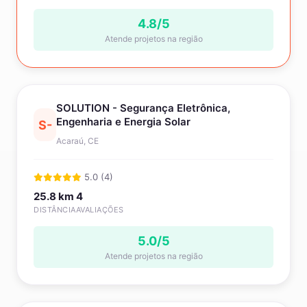
4.8/5
Atende projetos na região
SOLUTION - Segurança Eletrônica,
Engenharia e Energia Solar
S-
Acaraú, CE
5.0 (4)
25.8 km
4
DISTÂNCIA
AVALIAÇÕES
5.0/5
Atende projetos na região