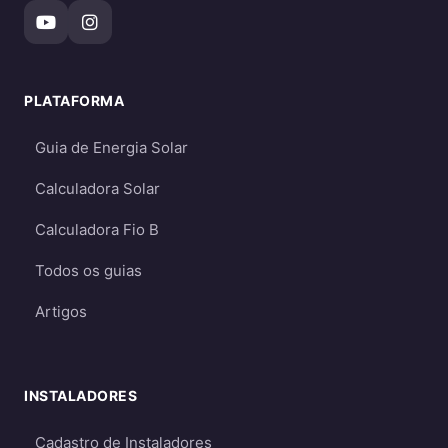
energia gerada durante o dia
Ideal para propriedades sem acesso à
rede elétrica (áreas rurais remotas,
PLATAFORMA
fazendas, etc.)
Permitem ter energia mesmo durante
Guia de Energia Solar
apagões (quando há baterias)
Calculadora Solar
Mais caros
- devido ao custo das baterias
e necessidade de dimensionamento
Calculadora Fio B
maior
Todos os guias
Requerem dimensionamento cuidadoso
para garantir energia suficiente mesmo
Artigos
em períodos de menor geração
Qual escolher?
INSTALADORES
Para a maioria dos consumidores, o sistema
on-grid é a melhor opção
por ser mais
Cadastro de Instaladores