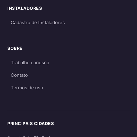
em períodos de menor geração
INSTALADORES
Qual escolher?
Cadastro de Instaladores
Para a maioria dos consumidores, o sistema
on-grid é a melhor opção
por ser mais
econômico e eficiente. O sistema off-grid só é
SOBRE
recomendado quando não há acesso à rede
elétrica ou quando há necessidade crítica de
Trabalhe conosco
energia durante apagões. Aprofunde nos
Contato
guias
on-grid e Fio B (2026)
,
energia solar
híbrida
e
off-grid
.
Termos de uso
PRINCIPAIS CIDADES