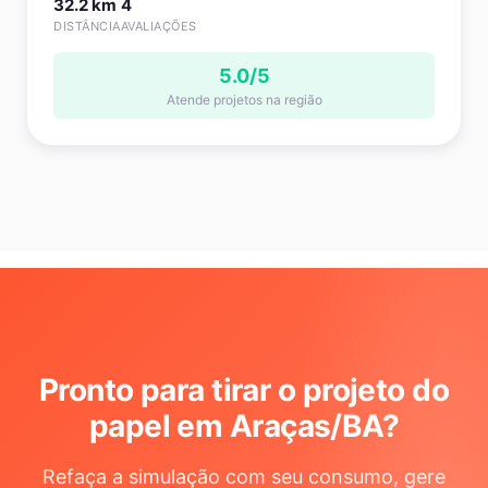
32.2 km
4
DISTÂNCIA
AVALIAÇÕES
5.0/5
Atende projetos na região
Pronto para tirar o projeto do
papel em Araças/BA
?
Refaça a simulação com seu consumo, gere