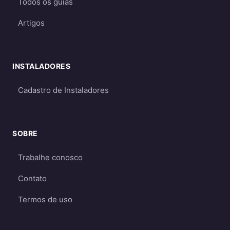
Todos os guias
Requerem dimensionamento cuidadoso
para garantir energia suficiente mesmo
Artigos
em períodos de menor geração
Qual escolher?
INSTALADORES
Para a maioria dos consumidores, o sistema
on-grid é a melhor opção
por ser mais
Cadastro de Instaladores
econômico e eficiente. O sistema off-grid só é
recomendado quando não há acesso à rede
elétrica ou quando há necessidade crítica de
SOBRE
energia durante apagões. Aprofunde nos
Trabalhe conosco
guias
on-grid e Fio B (2026)
,
energia solar
híbrida
e
off-grid
.
Contato
Termos de uso