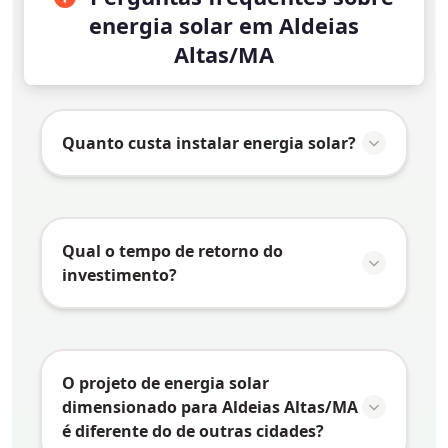
energia solar em Aldeias
Altas/MA
Quanto custa instalar energia solar?
O valor da instalação de energia solar em
Aldeias Altas/MA
varia conforme vários
fatores:
Qual o tempo de retorno do
investimento?
Consumo de energia:
Quanto maior o
consumo, maior o sistema necessário e
O tempo de retorno do investimento
maior o investimento
(payback) em energia solar depende de
Tipo de telhado:
Telhados mais
vários fatores específicos de
Aldeias
O projeto de energia solar
complexos podem exigir estruturas
Altas/MA
:
dimensionado para Aldeias Altas/MA
especiais
é diferente do de outras cidades?
Tarifa de energia:
Quanto maior a tarifa