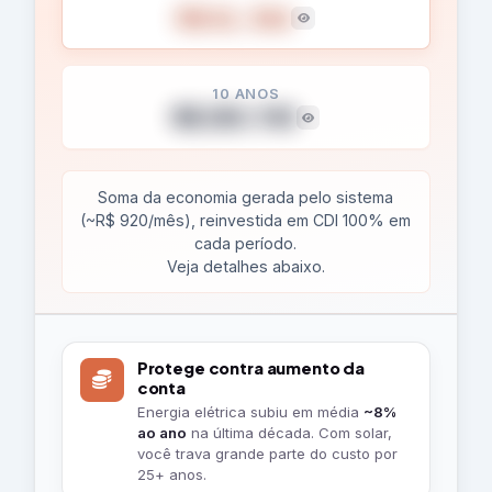
R$ 41.346
10 ANOS
R$ 250.745
Soma da economia gerada pelo sistema
(~R$ 920/mês), reinvestida em CDI 100% em
cada período.
Veja detalhes abaixo.
O
Protege contra aumento da
que
conta
Energia elétrica subiu em média
~8%
esse
ao ano
na última década. Com solar,
projeto
você trava grande parte do custo por
25+ anos.
traz