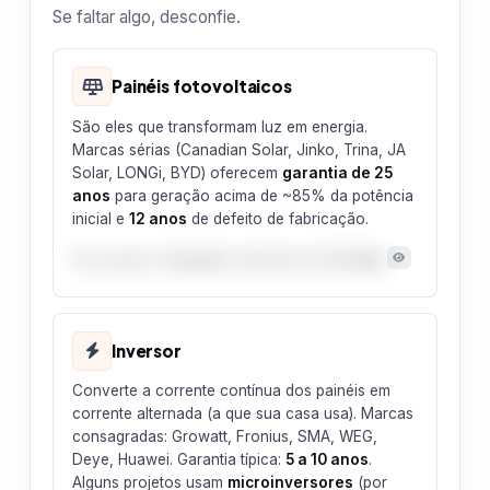
Se faltar algo, desconfie.
Painéis fotovoltaicos
São eles que transformam luz em energia.
Marcas sérias (Canadian Solar, Jinko, Trina, JA
Solar, LONGi, BYD) oferecem
garantia de 25
anos
para geração acima de ~85% da potência
inicial e
12 anos
de defeito de fabricação.
Seu projeto:
13 painéis
totalizando
8,35 kWp
.
Inversor
Converte a corrente contínua dos painéis em
corrente alternada (a que sua casa usa). Marcas
consagradas: Growatt, Fronius, SMA, WEG,
Deye, Huawei. Garantia típica:
5 a 10 anos
.
Alguns projetos usam
microinversores
(por