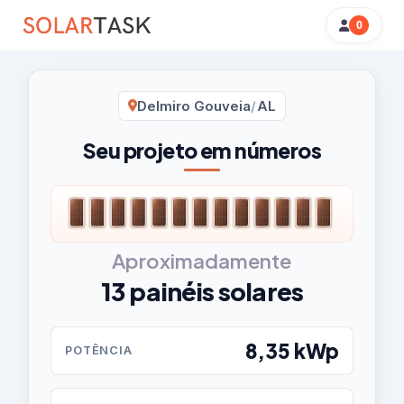
0
Resumo
Delmiro Gouveia
/
AL
da
simulação
Seu projeto em números
Aproximadamente
13 painéis solares
8,35 kWp
POTÊNCIA