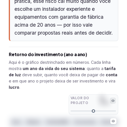
prática, esse risco cai muito quando você
escolhe um instalador experiente e
equipamentos com garantia de fábrica
acima de 20 anos — por isso vale
comparar propostas reais antes de decidir.
Retorno do investimento (ano a ano)
Aqui é o gráfico destrinchado em números. Cada linha
mostra
um ano da vida do seu sistema
: quanto a
tarifa
de luz
deve subir, quanto você deixa de pagar de
conta
e em que ano o projeto deixa de ser investimento e vira
lucro
.
VALOR DO
R$
PROJETO
16.132
Ano
Status
Tarifa/kWh
Economia
Solar+CDI