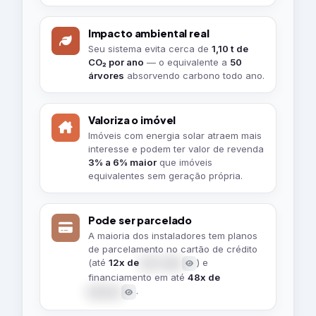
para
Impacto ambiental real
você
Seu sistema evita cerca de
1,10 t de
CO₂ por ano
— o equivalente a
50
árvores
absorvendo carbono todo ano.
Valoriza o imóvel
Imóveis com energia solar atraem mais
interesse e podem ter valor de revenda
3% a 6% maior
que imóveis
equivalentes sem geração própria.
Pode ser parcelado
A maioria dos instaladores tem planos
de parcelamento no cartão de crédito
(até
12x de
) e
R$ 1.669
financiamento em até
48x de
.
R$ 504