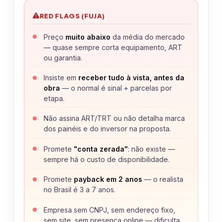
RED FLAGS (FUJA)
Preço
muito abaixo
da média do mercado
— quase sempre corta equipamento, ART
ou garantia.
Insiste em
receber tudo à vista, antes da
obra
— o normal é sinal + parcelas por
etapa.
Não assina ART/TRT ou não detalha marca
dos painéis e do inversor na proposta.
Promete
"conta zerada"
: não existe —
sempre há o custo de disponibilidade.
Promete
payback em 2 anos
— o realista
no Brasil é 3 a 7 anos.
Empresa sem CNPJ, sem endereço fixo,
sem site, sem presença online — dificulta