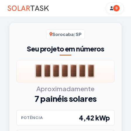
0
Resumo
Sorocaba
/
SP
da
simulação
Seu projeto em números
Aproximadamente
7 painéis solares
4,42 kWp
POTÊNCIA