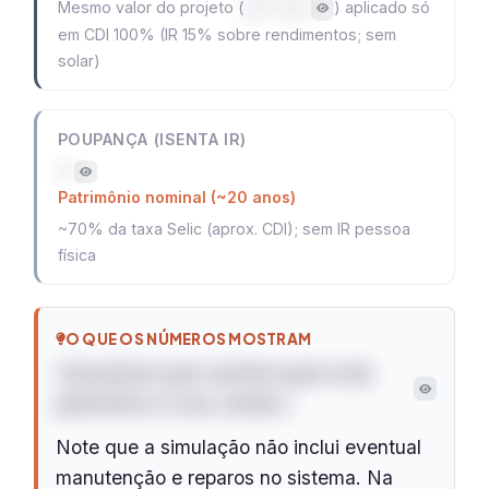
Mesmo valor do projeto (
) aplicado só
R$ 17.265
em CDI 100% (IR 15% sobre rendimentos; sem
solar)
POUPANÇA (ISENTA IR)
—
Patrimônio nominal (~20 anos)
~70% da taxa Selic (aprox. CDI); sem IR pessoa
física
O QUE OS NÚMEROS MOSTRAM
Calculando qual caminho gera mais
patrimônio no seu cenário…
Note que a simulação não inclui eventual
manutenção e reparos no sistema. Na