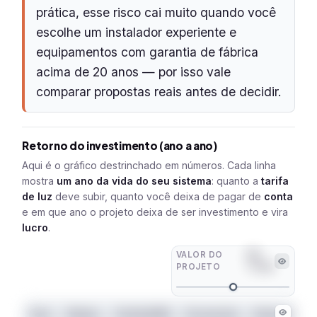
prática, esse risco cai muito quando você
escolhe um instalador experiente e
equipamentos com garantia de fábrica
acima de 20 anos — por isso vale
comparar propostas reais antes de decidir.
Retorno do investimento (ano a ano)
Aqui é o gráfico destrinchado em números. Cada linha
mostra
um ano da vida do seu sistema
: quanto a
tarifa
de luz
deve subir, quanto você deixa de pagar de
conta
e em que ano o projeto deixa de ser investimento e vira
lucro
.
VALOR DO
R$
PROJETO
17.265
Ano
Status
Tarifa/kWh
Economia
Solar+CDI