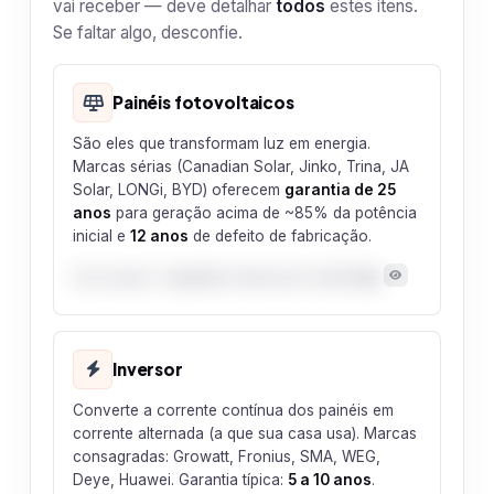
vai receber — deve detalhar
todos
estes itens.
Se faltar algo, desconfie.
Painéis fotovoltaicos
São eles que transformam luz em energia.
Marcas sérias (Canadian Solar, Jinko, Trina, JA
Solar, LONGi, BYD) oferecem
garantia de 25
anos
para geração acima de ~85% da potência
inicial e
12 anos
de defeito de fabricação.
Seu projeto:
7 painéis
totalizando
4,42 kWp
.
Inversor
Converte a corrente contínua dos painéis em
corrente alternada (a que sua casa usa). Marcas
consagradas: Growatt, Fronius, SMA, WEG,
Deye, Huawei. Garantia típica:
5 a 10 anos
.