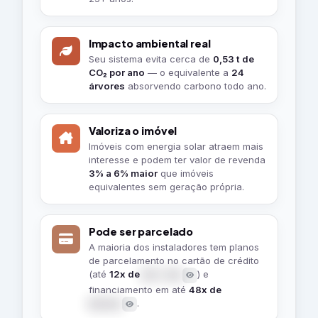
traz
para
Impacto ambiental real
você
Seu sistema evita cerca de
0,53 t de
CO₂ por ano
— o equivalente a
24
árvores
absorvendo carbono todo ano.
Valoriza o imóvel
Imóveis com energia solar atraem mais
interesse e podem ter valor de revenda
3% a 6% maior
que imóveis
equivalentes sem geração própria.
Pode ser parcelado
A maioria dos instaladores tem planos
de parcelamento no cartão de crédito
(até
12x de
) e
R$ 1.786
financiamento em até
48x de
.
R$ 540