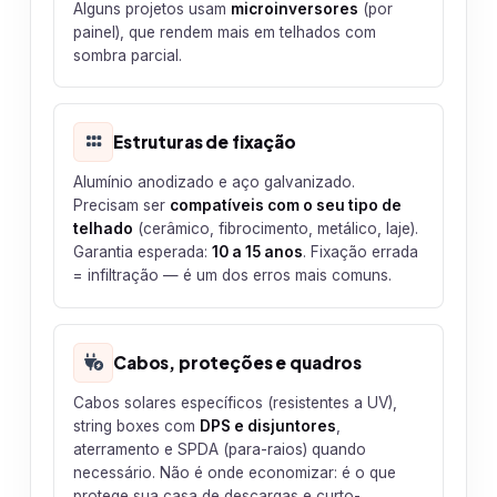
Alguns projetos usam
microinversores
(por
painel), que rendem mais em telhados com
sombra parcial.
Estruturas de fixação
Alumínio anodizado e aço galvanizado.
Precisam ser
compatíveis com o seu tipo de
telhado
(cerâmico, fibrocimento, metálico, laje).
Garantia esperada:
10 a 15 anos
. Fixação errada
= infiltração — é um dos erros mais comuns.
Cabos, proteções e quadros
Cabos solares específicos (resistentes a UV),
string boxes com
DPS e disjuntores
,
aterramento e SPDA (para-raios) quando
necessário. Não é onde economizar: é o que
protege sua casa de descargas e curto-