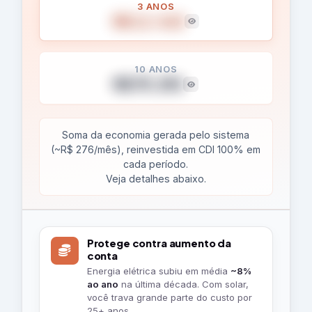
3 ANOS
R$ 12.415
10 ANOS
R$ 75.292
Soma da economia gerada pelo sistema
(~R$ 276/mês), reinvestida em CDI 100% em
cada período.
Veja detalhes abaixo.
O
Protege contra aumento da
que
conta
Energia elétrica subiu em média
~8%
esse
ao ano
na última década. Com solar,
projeto
você trava grande parte do custo por
25+ anos.